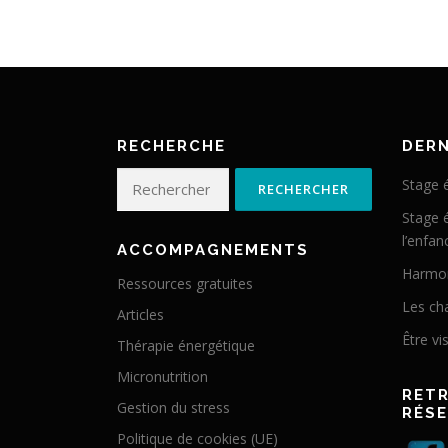
RECHERCHE
DERN
Rechercher :
Stage 
Stage 
l’enfan
ACCOMPAGNEMENTS
Harmon
Ressources gratuites
Les ch
Articles
Être vis
Thérapie énergétique
Micronutrition
RETR
Gestion du stress
RÉSE
Politique de cookies (UE)