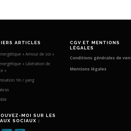
IERS ARTICLES
CGV ET MENTIONS
LÉGALES
énergétique « Amour de soi »
Conditions générales de ven
énergétique « Libération de
Mentions légales
ce »
isation Yin / yang
akras
ible
OUVEZ-MOI SUR LES
AUX SOCIAUX :