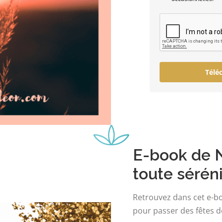
Télé
E-book de N
toute sérén
Retrouvez dans cet e-bo
pour passer des fêtes de