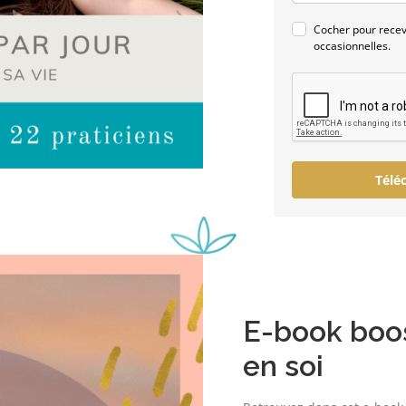
Cocher pour recevo
occasionnelles.
Télé
E-book boos
en soi