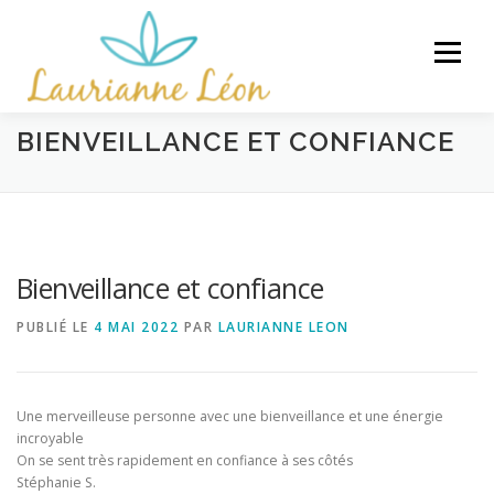
Aller
au
Menu
contenu
BIENVEILLANCE ET CONFIANCE
ACCUEIL
ACCOMPAGNEMENTS
ÉVÉNEMENTS
RESSOURCES GRATUITES
Bienveillance et confiance
ARTICLES
CONTACT
PUBLIÉ LE
4 MAI 2022
PAR
LAURIANNE LEON
Une merveilleuse personne avec une bienveillance et une énergie
incroyable
On se sent très rapidement en confiance à ses côtés
Stéphanie S.