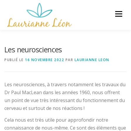
Aller
au
Menu
contenu
ACCUEIL
ACCOMPAGNEMENTS
Les neurosciences
PUBLIÉ LE
16 NOVEMBRE 2022
PAR
LAURIANNE LEON
ÉVÉNEMENTS
RESSOURCES GRATUITES
ARTICLES
CONTACT
Les neurosciences, à travers notamment les travaux du
Dr Paul MacLean dans les années 1960, nous offrent
un point de vue très intéressant du fonctionnement du
cerveau et surtout de nos réactions !
Cela nous est très utile pour approfondir notre
connaissance de nous-même. Ce sont des éléments que